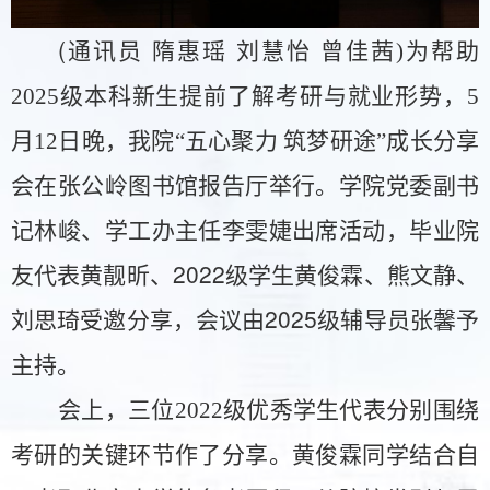
(通讯员 隋惠瑶 刘慧怡 曾
佳
茜
)为帮助
2025级本科新生提前了解考研与就业形势，5
月12日晚，我院“五心聚力 筑梦研途”成长分享
。学院党委副书
会在张公岭图书馆报告厅举行
记林峻、学工办主任李雯婕出席活动，毕业院
友代表黄靓昕
、
2022级学生黄俊霖、熊文静、
刘思琦受邀分享，
会议
2025级辅导员张馨予
由
主持。
优秀
学生代表分别围绕
会上，三位
2022级
考研的关键环节作了分享。
黄俊霖同学结合自