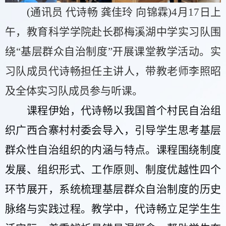
(通讯员
代诗畅
龚佳玲
向锦霖
)
4
月
17
日
上
午
，教育科学学院赴长郡梅溪湖中学实习队
围
绕
“基层群众自治制度”开展课堂教学活动。实
习队成员代诗畅担任主讲人，带教老师李照昭
及全体实习队成员参与听课。
课程
伊始，代诗畅以
我国首个村民自治组
织广西合寨村村委会导入
，
引导学生思考基层
群众性自治组织的内涵与特点。课程围绕制度
发展、组织形式、工作原则、制度优越性四个
环节展开，系统梳理基层群众自治制度的历史
脉络与实践过程。
教学中，代诗畅立足学生生