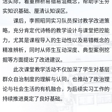
活实际，着重辨析易错易混概念，帮助学生夯
实知识基础、厘清认知误区。
课后，
李照昭
同实习队员探讨教学改进策
略，充分肯定
代诗畅
的教学设计与课堂把控能
力，尤其是课程导入的生动性以及易错概念的
精准辨析，同时从师生互动深度、典型案例挖
掘等方面提出了改进建议。
此次课堂教学活动
不仅
加深了学生对基层
群众自治制度的
理解
与认同，也推动了政治理
论与社会生活的有机融合，为后续实习工作的
持续推进奠定了良好基础。