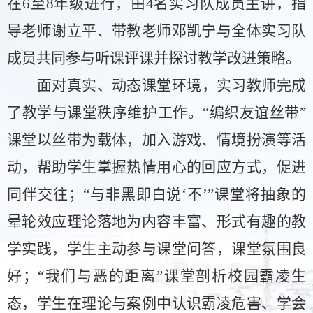
在
6至8年级进行，由4名实习队成员主讲，指
导老师谢立平、带教老师邓凯宁
与全体实习队
成员共同
参与听课评课并探讨教学改进策略。
面对真实、动态课堂环境，实习教师完成
了教学与课堂秩序维护工作。
“编织友谊丝带”
课堂以丝带为载体，加入游戏、情境扮演等活
动，帮助学生掌握热情用心的回应方式，促进
同伴交往；
“与非黑即白说‘不’”课堂将抽象的
晕轮效应理论落地为内容丰富、形式有趣的教
学实践，学生主动参与课堂问答，课堂氛围良
好；
“我们与恶的距离”课堂剖析校园霸凌生
态，学生在
理论与案例中
认识霸凌危害、学会