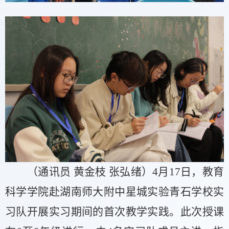
（通讯员
黄金枝
张弘绪
）
4月
17
日，
教育
科学学院
赴
湖南师大附中星城实验青石学校
实
习队开展实习期间的首
次
教学实践。
此
次授课