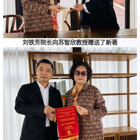
刘铁芳院长向苏智欣教授赠送了新著