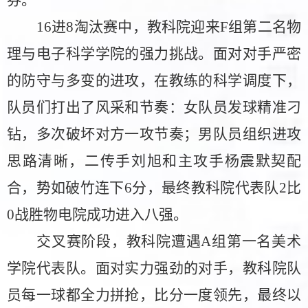
16进8
淘汰
赛中，教科院迎来
F组第二名物
理与电子科学学院的强力挑战。面对对手严密
的防守与多变的进攻，
在教练的科学调度下，
队员们
打出了风采和节奏
：女队员发球精准刁
钻，多次破坏对方一攻节奏；男队员组织
进攻
思路清晰，
二传手刘旭和主攻手杨震默契配
合，势如破竹连下
6分，
最终教科院代表队
2比
0
战胜物电院成功
进入
八强。
交叉赛阶段，教科院遭遇
A组第一名美术
学院代表队。面对实力强劲的对手，教科院队
员每一球都全力拼抢，
比分一度领先，最终以