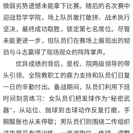
微弱劣势
遗憾未能拿下比赛。随后的名次赛中
迎战哲学学院，场上队员敢打敢拼、战术执行
坚决，最终成功取胜，锁定第七名席位。尽管
未能更进一步，但队员们在赛场上展现出的韧
劲与斗志赢得了现场观众的阵阵掌声。
优异成绩的背后，是校、院
两级领导的带
头引领、全院教职工的鼎力支持和
队员们日复
一日的辛勤付出。备战期间，
队员们利用下班
时间刻苦练习：
女队员们把发球作为
“秘密武
器”，从站位、抛球到击球动作反复打磨，手
腕酸胀也从未停歇；男队员们则围绕二传组织