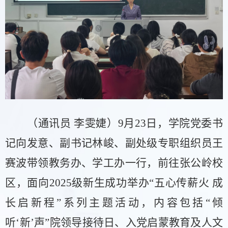
（通讯员
李雯婕）
9月23日，学院党委书
记向发意、副书记林峻、副处级
专职
组织员王
赛波带领教务办、学工办一行，前往张公岭校
区，面向
2025级新生成功举办“五心传薪火 成
长启新程”系列主题活动，内容包括“倾
听‘新’声”院领导接待日、入党启蒙教育及人文