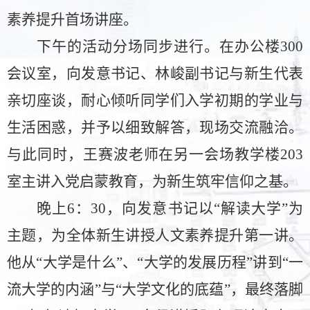
素养提升首场讲座
。
下午的活动分场同步进行。在办公楼
300
会议室，向发意书记、林峻副书记与新生代表
亲切座谈，耐心倾听同学们入学初期的学业与
生活困惑，并予以细致解答，现场交流融洽。
与此同时，王赛波老师在另一会场
教
学楼
203
室
主讲入党启蒙教育，为新生筑牢信仰之基。
晚上
6：30，
向发意书记以
“解读大学”为
主题，为全体新生讲授人文素养提升第一讲。
他从“大学是什么”、“大学的发展历程”讲到“一
流大学的内涵”与“大学文化的底蕴”，最终落脚