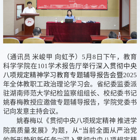
（通讯员
米峻甲
向虹予）
5月8日下午，
教育
科学
学院在
101
学术报告厅
举行深入贯彻中央
八项规定精神学习教育专题辅导报告会
暨
2025
年全体教职工政治理论学习
会
。省纪委监委派
驻湖南师范大学纪检监察组组长、校纪委书记
姚春梅教授
应邀
做专题辅导报告
，
学院党委书
记向发意主持
会议
。
姚春梅
以《贯彻中央八项规定精神
推进学
院高质量发展》为题，
从
“当前全面从严治党