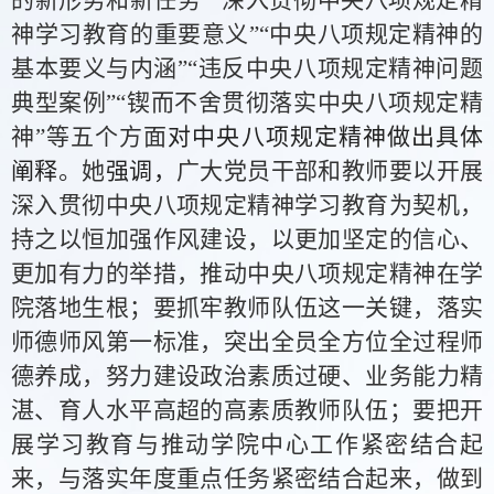
的新形势和新任务”“深入贯彻中央八项规定精
神学习教育
的
重要意义
”“中央八项规定精神的
基本要义与内涵”“违反中央八项规定精神
问题
典型
案例
”“锲而不舍贯彻落实中央八项规定精
神”
等五个方面
对中央八项规定精神做出具体
阐释
。她
强调，
广大
党员干部和
教师要以开展
深入贯彻中央八项规定精神学习教育为契机，
持之以恒加强作风建设，以更加坚定的信心、
更加有力的举措，推动中央八项规定精神在学
院落地生根；要抓牢教师队伍这一关键，落实
师德师风第一标准，突出全员全方位全过程师
德养成，努力建设政治素质过硬、业务能力精
湛、育人水平高超的高素质教师队伍；要把开
展学习教育与推动学院中心工作紧密结合起
来，与落实年度重点任务紧密结合起来，做到