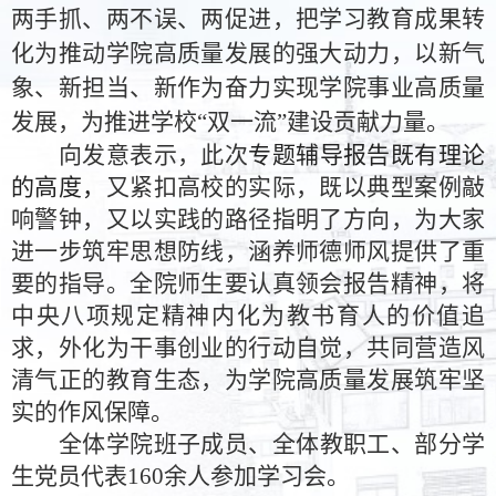
两手抓、两不误、两促进，把学习教育成果转
化为推动学院高质量发展的强大动力，以新气
象、新担当、新作为奋力实现学院事业高质量
发展，为推进学校
“双一流”建设贡献力量。
向发意表示
，
此次
专题辅导报告
既有理论
的高度，
又
紧扣
高校的
实际，既以典型案例敲
响警钟，又以实践的路径指明了方向，
为大家
进一步筑牢思想防线，涵养师德师风提供了重
要的指导。全院师生要认真领会报告精神，将
中央八项规定精神内化为教书育人的价值追
求，外化为干事创业的行动自觉，共同营造风
清气正的教育生态，
为学院高质量发展
筑牢坚
实的作风保障。
全体学院班子成员、
全体教职工、部分学
生党员
代表
160余人参加学习会
。