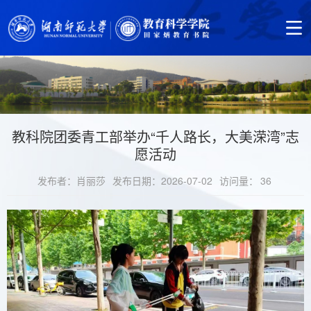
教科院团委青工部举办“千人路长，大美溁湾”志
愿活动
发布者：肖丽莎
发布日期：2026-07-02
访问量：
36