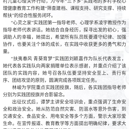
村儿童心理关怀行动
，为今年“三下乡”实践地的乡村学校心
理健康教育工作构建“筛查建档、课程支持、研究支撑、持续
帮扶”的综合性服务闭环
。
“心灵之家”实践团第一指导老师、心理学系凌宇教授作为
指导老师代表讲话。她结合自身经历，探寻出发的初心，强
调助人的幸福，她提出，希望所有队员既要遵守纪律、加强
协作，也要关注个体的成长，在实践中收获更多的勇气和力
量。
“扶夷春风 青葵育梦”实践团刘颖嘉作为队长代表发言，
她代表各实践队向两家捐赠单位表示感谢，并重点介绍了该
团队的实践内容，她号召各队伍要坚持安全至上、责行有
序、团结攻坚的原则，圆满完成各项既定任务。
林峻为学院重点实践团授旗，随后，各实践团指导老师
分别为实践团授旗并合影留念。
出征仪式后，谭梦主讲安全培训会，重点强调了生命安
全和政治安全。她从防范自然灾害、防溺水等意外伤害，到
交通安全、食品安全、用电安全等多个方面，警示大家珍爱
生命。在宣传报道、教育教学等方面提出明确纪律，要求大