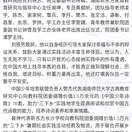
教科院院长刘铁芳、院党委副书记林峻，湖南新东方家庭教
育研究与指导中心主任裴坤、专员黄靓昕，团队指导老师凌
宇、陈杰、谢家树、覃兵、李丹、樊杰、张文洁、谌衡、付
昌奎、余思、罗帅，学工办主任李雯婕、青年教师兼职院团
委副书记钟雪及学工办全体老师出席出征仪式，院团委书记
谭梦主持。
刘铁芳致辞，他以自身经历引导大家探讨幸福与不幸的辩
证关系，鼓励大家通过实践活动丰富生命体验。他认为，人
生无处不学习，只有以开放的心态接纳实践中的所有遭遇，
在中国大地上找寻本真的自我，才能真正做到理解社会、历
练自我、增进目标、积蓄力量再出发，他还叮嘱各队伍一定
要平平安安。
中国少年培育联盟负责人樊杰代表湖南师范大学古典教育
研究中心向教科院团委捐赠
价值1.5万余元的《中国少年诗
歌》
70套，助力“三下乡”实践地学生提高阅读和欣赏中国古
代诗歌的能力，培养诗词素养和审美情趣。
裴坤代表新东方长沙学校向教科院团委捐赠价值1.5万元
的“三下乡”暑期社会实践活动经费及物资，用于联合开展乡