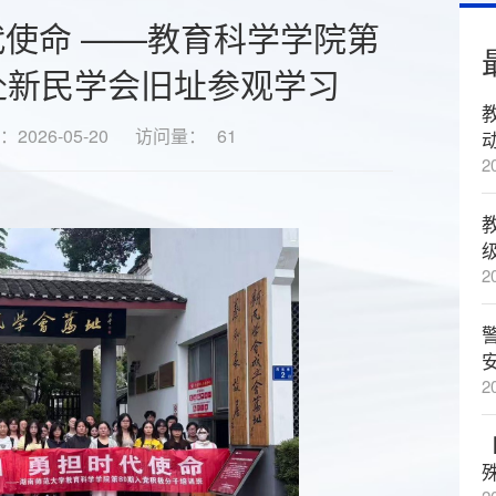
代使命 ——教育科学学院第
赴新民学会旧址参观学习
2026-05-20
访问量：
61
2
2
2