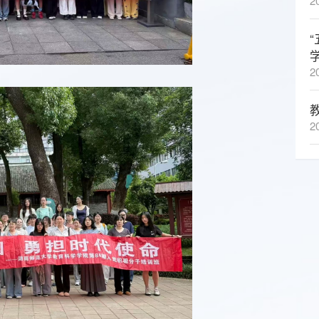
2
2
2