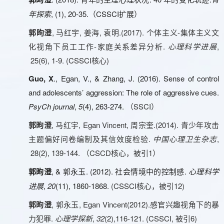
郭昫澄
青
, (1), 20-35.
C
SSCI
年探索
（
扩展）
郭昫澄
, 马红宇, 姜海, 袁明.(2017). 个体主义-集体主义文
化视角下员工工作-家庭关系差异分析.
心理科学进展
,
25(6), 1-9. (CSSCI核心)
Guo, X
., Egan, V., & Zhang, J. (2016). Sense of control
and adolescents’ aggression: The role of aggressive cues.
PsyCh journal
,
5
(4), 263-274.
SSCI）
（
郭昫澄
, 马红宇, Egan Vincent, 周宗奎.(2014). 青少年攻击
主题偏好问卷编制及其信效度检验.
中国心理卫生杂志
,
28(2), 139-144.
CSCD核心，被引1）
（
, & 郭永玉. (2012). 社会情境中的控制感.
郭昫澄
心理科学
,
20
(11), 1860-1868
. (CSSCI核心，被引12)
进展
郭昫澄
, 郭永玉, Egan Vincent(2012).感官兴趣视角下的暴
力犯罪.
心理学探新
,
32
(2),116-121. (CSSCI, 被引6)