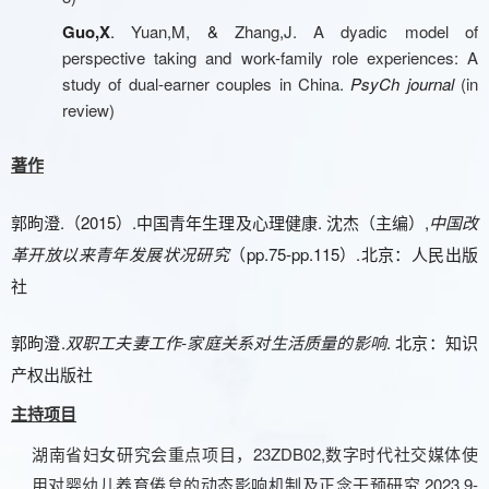
G
uo,X
.
Yuan,M,
&
Zhang,J. A dyadic model of
perspective taking and work-family role experiences: A
study of dual-earner couples in China.
PsyCh journal
(
i
n
review)
著作
.（2
015
.中国青年生理及心理健康.
,
郭昫澄
）
沈杰（主编）
中国改
p
p.75-pp.115
.北京：人民出版
革开放以来青年发展状况研究
（
）
社
.
-家庭关系对生活质量的影响
. 北京：知识
郭昫澄
双职工夫妻工作
产权出版社
主持项目
湖南省妇女研究会
重点
项目
，
23ZDB02,数字时代社交媒体使
用对婴幼儿养育倦怠的动态影响机制及正念干预研究,2023.9-