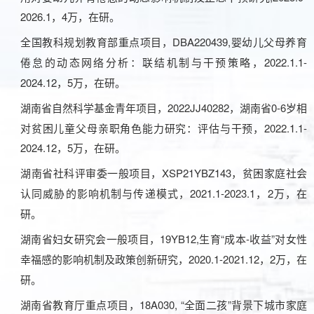
2026.1，4万，在研。
D
BA220439,
全国教科规划教育部重点项目，
婴幼儿父母养育
2022.1.1-
倦怠的动态网络分析：联结机制与干预策略，
2024.12，5万，在研。
2022
JJ
40282，湖南省0-6岁相
湖南省自然科学基金青年项目，
对贫困儿童父母亲职角色能力研究：评估与干预，2022.1.1-
2024.12，5万，在研。
湖南省社科评审委一般项目，
XSP21YBZ143
，贫困家庭社会
2
021.1
-
2023.1
2万，在
认同威胁的影响机制与传递模式，
，
研。
1
9YB12,
“成本-收益”对女性
湖南省妇女研究会一般项目，
生育
幸福感的影响机制及政策创新研究，2
020
.
1
-
2021
.
12
2万，在
，
研。
18A030, “全面二孩”背景下城市家庭
湖南省教育厅重点项目，