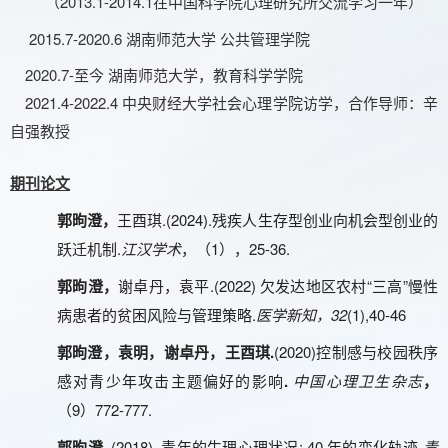
2013.1-2014.1在中国科学院心理研究所交流学习一年）
（
2015.7-
2
020
.
6 湖南师范大学 公共管理学院
2020
.
7
-至今 湖南师范大学，教育科学学院
2021.4-2022.4 中央财经大学社会心理学院访学，合作导师：辛
自强教授
期刊论文
.(2024).残疾人生存型创业向机会型创业的
郭昫澄
，
王酉琪
跃迁机制.
1），25-36.
江汉学术
，（
.
(2022)
“三高”慢性
郭昫澄
，
谢卓丹，袁平
欠发达地区农村
病患者的贫困风险与管理策略.
32
(1),40-46
医学新知，
.
(2020)
郭昫澄
，袁明，谢卓丹，王酉琪
控制感与校园秩序
.
感对青少年攻击主题偏好的影响
中国心理卫生杂志
，
9）7
72
-
777
.
（
. (2018). 青年的生理心理状况: 40 年的变化轨迹.