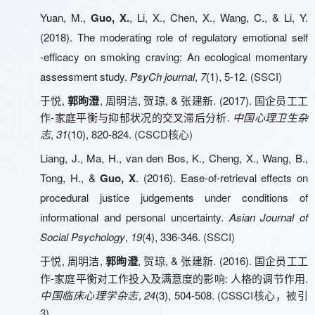
Yuan, M.,
Guo, X.
, Li, X., Chen, X., Wang, C., & Li, Y.
(2018). The moderating role of regulatory emotional self
‐efficacy on smoking craving: An ecological momentary
assessment study.
PsyCh journal
,
7
(1), 5-12
. (SSCI)
,
, 周明洁, 贺琼, & 张建新. (2017). 国企员工工
于悦
郭昫澄
作-家庭平衡与抑郁状况的交叉滞后分析.
中国心理卫生杂
,
31
(10), 820-824
. (CSCD核心)
志
Liang, J., Ma, H., van den Bos, K., Cheng, X., Wang, B.,
Tong, H., &
Guo, X
. (2016). Ease‐of‐retrieval effects on
procedural justice judgements under conditions of
informational and personal uncertainty.
Asian Journal of
Social Psychology
,
19
(4), 336-346.
(SSCI)
, 周明洁,
, 贺琼, & 张建新. (2016). 国企员工工
于悦
郭昫澄
作-家庭平衡对工作投入及满意度的影响: 人格的调节作用.
,
24
(3), 504-508
. (CSSCI核心，被引
中国临床心理学杂志
3)