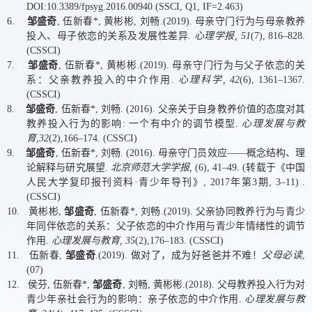
DOI:10.3389/fpsyg.2016.00940 (SSCI, Q1, IF=2.463)
6.
邹盛奇
,
伍新春
*,
黄彬彬
,
刘畅
.(2019).
母亲守门行为与母亲教养
投入、母子依恋的关系及发展性差异
.
心理学报
, 51
(7), 816–828.
(CSSCI)
7.
邹盛奇
,
伍新春
*,
黄彬彬
.(2019).
母亲守门行为与父子依恋的关
系：父亲教养投入的中介作用
.
心理科学
, 42
(6), 1361–1367.
(CSSCI)
8.
邹盛奇
,
伍新春
*,
刘畅
. (2016).
父亲关于自身教养价值的态度对其
教养投入行为的影响
:
一个有中介的调节模型
.
心理发展与教
育
,32
(2),166–174. (CSSCI)
9.
邹盛奇
,
伍新春
*,
刘畅
. (2016).
母亲守门员效应
——
概念结构、理
论解释与研究展望
.
北京师范大学学报
,
(6), 41–49. (
转载于《中国
人民大学复印报刊资料
·
青少年导刊》
, 2017
年第
3
期
, 3–11) .
(CSSCI)
10.
黄彬彬
,
邹盛奇
,
伍新春
*,
刘畅
.(2019).
父亲协同教养行为与青少
年同伴依恋的关系：父子依恋的中介作用与青少年情绪性的调节
作用
.
心理发展与教育
, 35
(2),176–183. (CSSCI)
11.
伍新春
,
邹盛奇
.(2019).
做对了，成为好爸爸并不难！
父母必读
,
(07)
12.
侯芬
,
伍新春
*,
邹盛奇
,
刘畅
,
黄彬彬
.(2018).
父母教养投入行为对
青少年亲社会行为的影响：亲子依恋的中介作用
.
心理发展与教