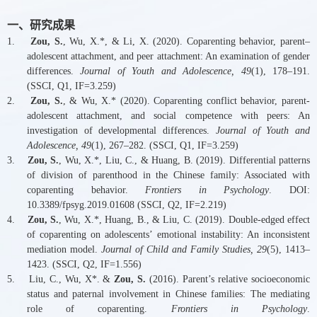
一、研究成果
1.
Zou, S.
, Wu, X.*, & Li, X. (2020). Coparenting behavior, parent–
adolescent attachment, and peer attachment: An examination of gender
differences.
Journal of Youth and Adolescence, 49
(1), 178–191.
(SSCI, Q1, IF=3.259)
2.
Zou, S.
, & Wu, X.* (2020). Coparenting conflict behavior, parent-
adolescent attachment, and social competence with peers: An
investigation of developmental differences.
Journal of Youth and
Adolescence, 49
(1), 267–282. (SSCI, Q1, IF=3.259)
3.
Zou, S.
, Wu, X.*, Liu, C., & Huang, B. (2019). Differential patterns
of division of parenthood in the Chinese family: Associated with
coparenting behavior.
Frontiers in Psychology
. DOI:
10.3389/fpsyg.2019.01608 (SSCI, Q2, IF=2.219)
4.
Zou, S.
, Wu, X.*, Huang, B., & Liu, C. (2019). Double-edged effect
of coparenting on adolescents’ emotional instability: An inconsistent
mediation model.
Journal of Child and Family Studies, 29
(5), 1413–
1423. (SSCI, Q2, IF=1.556)
5. Liu, C., Wu, X*. &
Zou, S.
(2016). Parent’s relative socioeconomic
status and paternal involvement in Chinese families: The mediating
role of coparenting.
Frontiers in Psychology
.