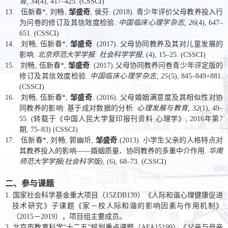
育
, 34
(4), 417–425. (CSSCI)
13.
伍新春
*,
刘畅
,
邹盛奇
,
侯芬
. (2018).
青少年评价父母教养投入行
为问卷的修订及其信效度检验
.
中国临床心理学杂志
, 26
(4), 647–
651. (CSSCI)
14.
刘畅
,
伍新春
*,
邹盛奇
. (2017).
父母协同教养及其对儿童发展的
影响
.
北京师范大学学报
:
社会科学学报
, (4), 15–25. (CSSCI)
15.
刘畅
,
伍新春
*,
邹盛奇
. (2017).
父母协同教养问卷青少年评定版的
修订及其信效度检验
.
中国临床心理学杂志
, 25
(5), 845–849+881.
(CSSCI)
16.
刘畅
,
伍新春
*,
邹盛奇
. (2016).
父母婚姻满意度及其相似性对协
同教养的影响
:
基于成对数据的分析
.
心理发展与教育
, 32
(1), 49–
55. (
转载于《中国人民大学复印报刊资料
·
心理学》
, 2016
年第
7
期
, 75–83) (CSSCI)
17.
伍新春
*,
刘畅
,
郭幽圻
,
邹盛奇
.(2013).
小学生父亲的人格特点对
其教养投入的影响
——
婚姻质量、协同教养的多重中介作用
.
华南
师范大学学报
(
社会科学版
)
, (6), 68–73. (CSSCI)
二、参与课题
1.
国家社会科学基金重大项目（
15ZDB139
）《人际和谐心理健康促进
技术研究》子课题《家－校人际和谐的影响因素与作用机制》
（
2015
－
2019
），项目组主要成员。
2.
北京市教育科学
“
十二五
”
规划重点课题（
AFA15199
）《父亲与母亲