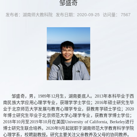
邹盛奇
发布者：湖南师大教科院
发布日期：2020-09-25
访问量：
7567
邹盛奇，男，
1989
年
12
月生，湖南娄底人。
2013
年本科毕业于西
南民族大学应用心理学专业，获理学学士学位；
2016
年硕士研究生毕
业于北京师范大学发展与教育心理学专业，获教育学硕士学位；
2020
年博士研究生毕业于北京师范大学心理学专业，获教育学博士学位；
2018
年
10
月至
2019
年
10
月在美国
University of California, Berkeley
进行
博士研究生联合培养。
2020
年
9
月起就职于湖南师范大学教育科学学院
心理学系，校聘副教授。研究主要关注父亲教养及父母的协同教养。