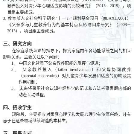
教养投入对青少年心理适应影响的比较研究》（
2015
－
2019
），项
目组主要成员。
3.
教育部人文社会科学研究
“
十一五
”
规划基金项目（
08JAXLX001
）
《父亲参与儿童教养行为的基本特点及影响因素研究》（
2008
－
2013
），项目组主要成员。
三、研究方向
在家庭系统理论的指导下，探究家庭内部各功能系统之间的相互
影响关系，主要关注以下问题：
1、
中国文化背景下父亲教养职能的发挥与促进；
2、
父亲教养投入（
father involvement
）和父母协同教养
（
parental coparenting
）对儿童青少年发展和适应的影响及其
作用机制；
3、
未来将采用社会认知神经科学的范式和方法考察家庭内部的
动态互动过程。
四、招收学生
现阶段，主要招收对家庭心理学和发展心理学有浓厚兴趣，并有
志于在这些领域继续深造的本科生。
五、联系方式